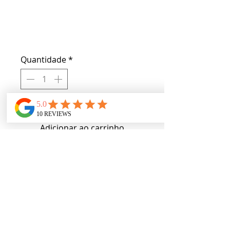
Brush Belt
Preço
US$ 20,00
Quantidade
*
Somente 3 em estoque
Adicionar ao carrinho
Keep your brushes safe with this 
belt whether you are a pro or not. 