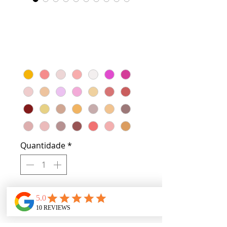
Juicy Gloss
Preço
US$ 10,00
JUICY GLOSS
*
Quantidade
*
Adicionar ao carrinho
All natural vegan ingredients