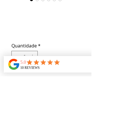
Nouveau
Neutrals
Preço
US$ 25,00
Quantidade
*
Somente 2 em estoque
Adicionar ao carrinho
Earth tone eye shadow pallet 